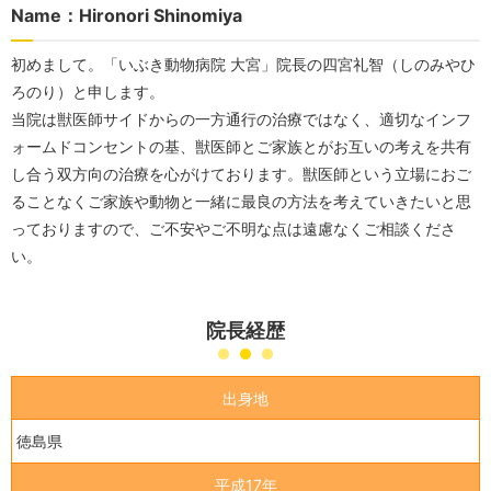
Name：Hironori Shinomiya
初めまして。「いぶき動物病院 大宮」院長の四宮礼智（しのみやひ
ろのり）と申します。
当院は獣医師サイドからの一方通行の治療ではなく、適切なインフ
ォームドコンセントの基、獣医師とご家族とがお互いの考えを共有
し合う双方向の治療を心がけております。獣医師という立場におご
ることなくご家族や動物と一緒に最良の方法を考えていきたいと思
っておりますので、ご不安やご不明な点は遠慮なくご相談くださ
い。
院長経歴
出身地
徳島県
平成17年